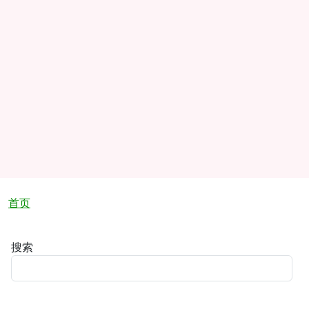
面包屑
首页
搜索