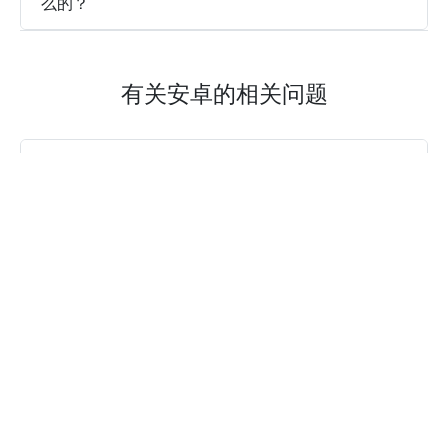
么的？
有关安卓的相关问题
飞行VPN加速器 的安卓版是否支持在多个设备上
同时登录和使用同一账号？
飞行VPN加速器安卓版是一个永久免费加速器
吗？
是否提供飞行VPN加速器安卓版的免费试用？
飞行VPN加速器安卓版本会记录浏览历史吗，而
且安全吗？
下载飞行VPN加速器安卓免费版。